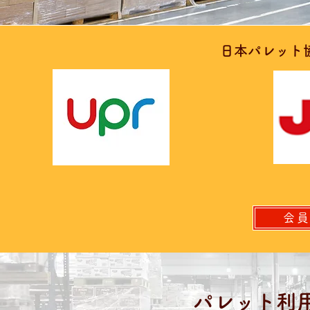
​日本パレッ
会
パレット利