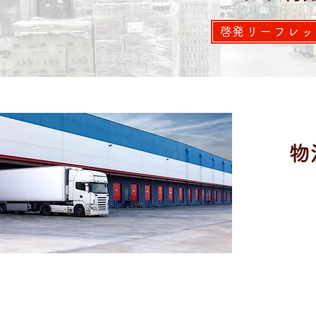
​啓発リーフレ
​