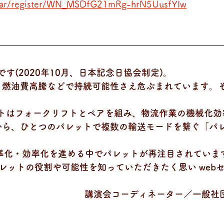
inar/register/WN_MSDfG21mRg-hrN5UusfYIw
す(2020年10月、日本記念日協会制定)。
、燃油費高騰などで持続可能性さえ危ぶまれています。
ットはフォークリフトとペアを組み、物流作業の機械化
から、ひとつのパレットで複数の輸送モードを繋ぐ「パ
標準化・効率化を進める中でパレットが再注目されていま
レットの役割や可能性を知っていただきたく思い web
講演会コーディネーター／一般社