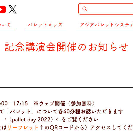
ついて
パレットキッズ
アジアパレットシステ
」記念講演会開催のお知らせ
:00－17:15　※ウェブ開催（参加無料）
て「パレット」について各40分程お話いただきます
ト
→（
pallet day 2022
）←をご覧ください
たは
リーフレット
↑のQRコードから）アクセスしてく